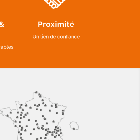
 &
Proximité
Un lien de confiance
rables