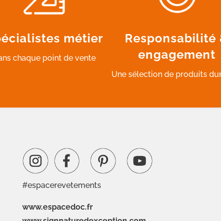
écialistes métier
Responsabilité
engagement
ans chaque point de vente
Une sélection de produits du
#espacerevetements
www.espacedoc.fr
www.signnaturedexception.com