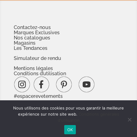
Contactez-nous
Marques Exclusives
Nos catalogues
Magasins
Les Tendances
Simulateur de rendu
Mentions légales
Conditions d’utilisation
#espacerevetements
www.espacedoc.fr
Nous utilisons des cookies pour vous garantir la meilleure
www.signnaturedexception.com
expérience sur notre site web.
Conditions générales
d'utilisation
OK