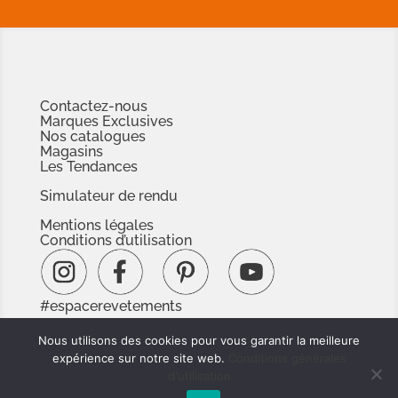
Contactez-nous
Marques Exclusives
Nos catalogues
Magasins
Les Tendances
Simulateur de rendu
Mentions légales
Conditions d’utilisation
#espacerevetements
www.espacedoc.fr
Nous utilisons des cookies pour vous garantir la meilleure
www.signnaturedexception.com
expérience sur notre site web.
Conditions générales
d'utilisation