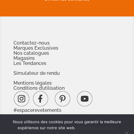
Contactez-nous
Marques Exclusives
Nos catalogues
Magasins
Les Tendances
Simulateur de rendu
Mentions légales
Conditions d’utilisation
#espacerevetements
www.espacedoc.fr
Nous utilisons des cookies pour vous garantir la meilleure
www.signnaturedexception.com
expérience sur notre site web.
Conditions générales
d'utilisation