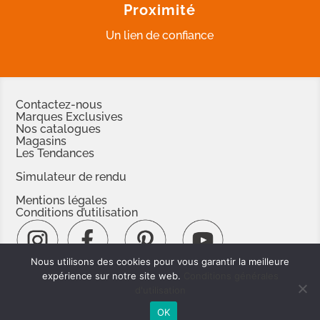
Proximité
Un lien de confiance
Contactez-nous
Marques Exclusives
Nos catalogues
Magasins
Les Tendances
Simulateur de rendu
Mentions légales
Conditions d’utilisation
Nous utilisons des cookies pour vous garantir la meilleure
#espacerevetements
expérience sur notre site web.
Conditions générales
d'utilisation
www.espacedoc.fr
www.signnaturedexception.com
OK