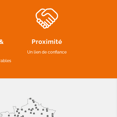
 &
Proximité
Un lien de confiance
rables