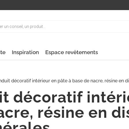
ste
Inspiration
Espace revêtements
uit décoratif intérieur en pâte à base de nacre, résine en d
t décoratif intér
cre, résine en di
érales.