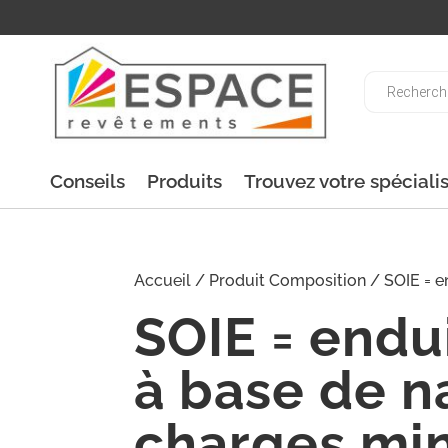
Recherche
de
produits
Conseils
Produits
Trouvez votre spéciali
Accueil
/ Produit Composition / SOIE = end
SOIE = endui
à base de na
charges min