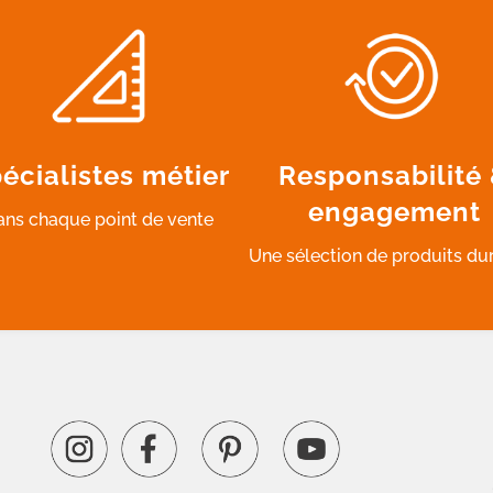
écialistes métier
Responsabilité
engagement
ans chaque point de vente
Une sélection de produits du