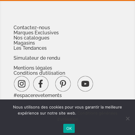
Contactez-nous
Marques Exclusives
Nos catalogues
Magasins
Les Tendances
Simulateur de rendu
Mentions légales
Conditions d’utilisation
#espacerevetements
www.espacedoc.fr
Nous utilisons des cookies pour vous garantir la meilleure
www.signnaturedexception.com
expérience sur notre site web.
Conditions générales
d'utilisation
OK