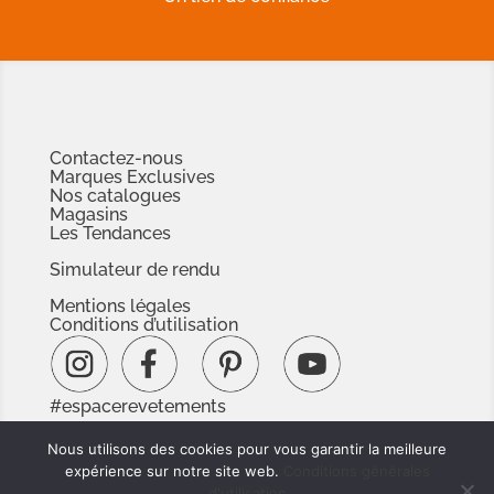
Contactez-nous
Marques Exclusives
Nos catalogues
Magasins
Les Tendances
Simulateur de rendu
Mentions légales
Conditions d’utilisation
#espacerevetements
www.espacedoc.fr
Nous utilisons des cookies pour vous garantir la meilleure
www.signnaturedexception.com
expérience sur notre site web.
Conditions générales
d'utilisation