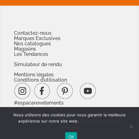
Contactez-nous
Marques Exclusives
Nos catalogues
Magasins
Les Tendances
Simulateur de rendu
Mentions légales
Conditions d’utilisation
#espacerevetements
www.espacedoc.fr
Nous utilisons des cookies pour vous garantir la meilleure
www.signnaturedexception.com
expérience sur notre site web.
Conditions générales
d'utilisation
OK