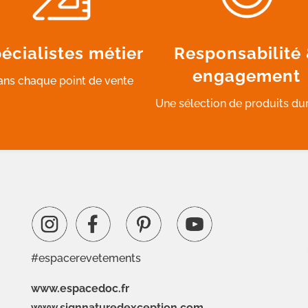
écialistes métier
Responsabilité
engagement
ans chaque point de vente
Une sélection de produits du
#espacerevetements
www.espacedoc.fr
www.signnaturedexception.com