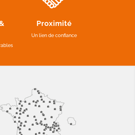
 &
Proximité
Un lien de confiance
rables