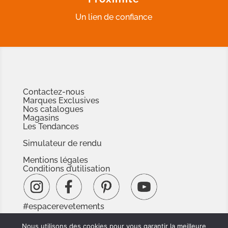
Un lien de confiance
Contactez-nous
Marques Exclusives
Nos catalogues
Magasins
Les Tendances
Simulateur de rendu
Mentions légales
Conditions d’utilisation
#espacerevetements
www.espacedoc.fr
Nous utilisons des cookies pour vous garantir la meilleure