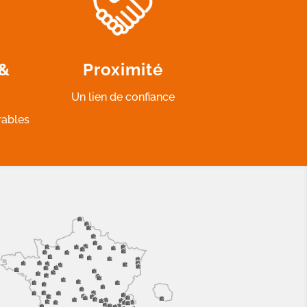
 &
Proximité
Un lien de confiance
rables