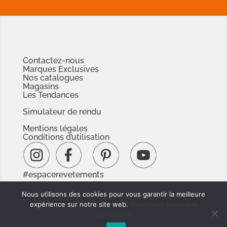
Contactez-nous
Marques Exclusives
Nos catalogues
Magasins
Les Tendances
Simulateur de rendu
Mentions légales
Conditions d’utilisation
#espacerevetements
www.espacedoc.fr
Nous utilisons des cookies pour vous garantir la meilleure
www.signnaturedexception.com
expérience sur notre site web.
Conditions générales
d'utilisation