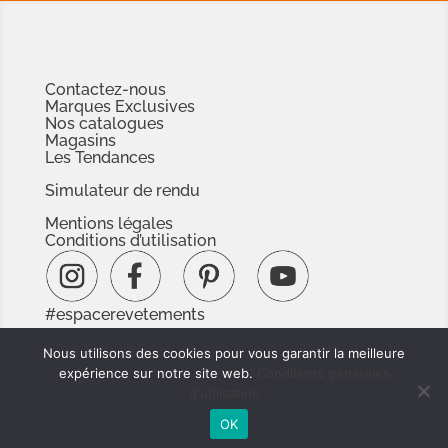
Contactez-nous
Marques Exclusives
Nos catalogues
Magasins
Les Tendances
Simulateur de rendu
Mentions légales
Conditions d’utilisation
#espacerevetements
www.espacedoc.fr
Nous utilisons des cookies pour vous garantir la meilleure
www.signnaturedexception.com
expérience sur notre site web.
Conditions générales
d'utilisation
OK