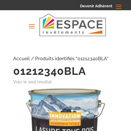
Devenir Adhérent
Accueil
/ Produits identifiés “01212340BLA”
01212340BLA
Voici le seul résultat