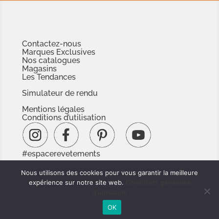
Contactez-nous
Marques Exclusives
Nos catalogues
Magasins
Les Tendances
Simulateur de rendu
Mentions légales
Conditions d’utilisation
#espacerevetements
www.espacedoc.fr
Nous utilisons des cookies pour vous garantir la meilleure
www.signnaturedexception.com
expérience sur notre site web.
Conditions générales
d'utilisation
OK