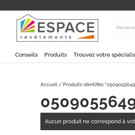
Recherche
de
produits
Conseils
Produits
Trouvez votre spéciali
Accueil
/ Produits identifiés “0509055649
050905564
Aucun produit ne correspond à vot