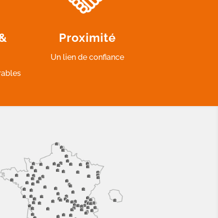
 &
Proximité
Un lien de confiance
rables