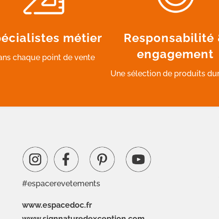
écialistes métier
Responsabilité
engagement
ans chaque point de vente
Une sélection de produits du
#espacerevetements
www.espacedoc.fr
www.signnaturedexception.com