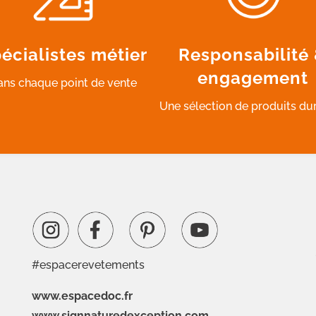
écialistes métier
Responsabilité
engagement
ans chaque point de vente
Une sélection de produits du
#espacerevetements
www.espacedoc.fr
www.signnaturedexception.com