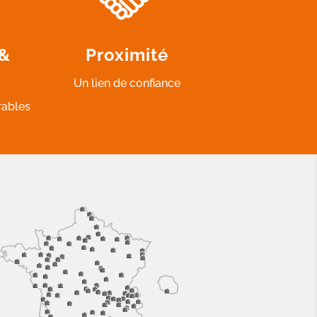
 &
Proximité
Un lien de confiance
rables