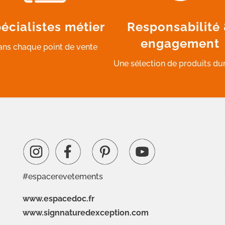
écialistes métier
Responsabilité
engagement
ans chaque point de vente
Une sélection de produits du
#espacerevetements
www.espacedoc.fr
www.signnaturedexception.com