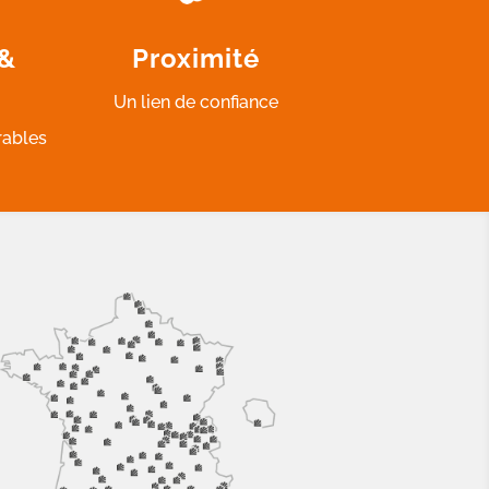
 &
Proximité
Un lien de confiance
rables