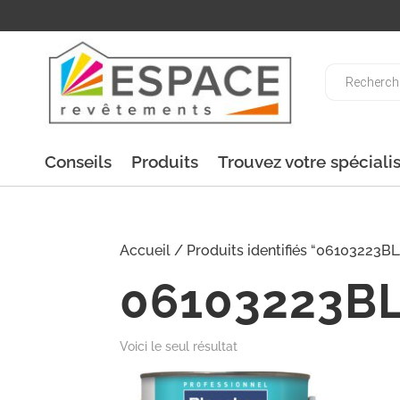
Recherche
de
produits
Conseils
Produits
Trouvez votre spéciali
Accueil
/ Produits identifiés “06103223BL
06103223B
Voici le seul résultat