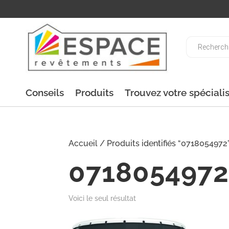
Recherche
de
produits
Conseils
Produits
Trouvez votre spéciali
Accueil
/ Produits identifiés “0718054972
071805497
Voici le seul résultat