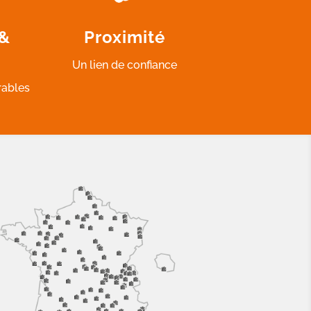
 &
Proximité
Un lien de confiance
rables