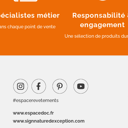
écialistes métier
Responsabilité
engagement
ans chaque point de vente
Une sélection de produits du
#espacerevetements
www.espacedoc.fr
www.signnaturedexception.com