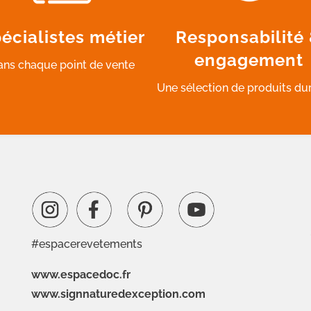
écialistes métier
Responsabilité
engagement
ans chaque point de vente
Une sélection de produits du
#espacerevetements
www.espacedoc.fr
www.signnaturedexception.com