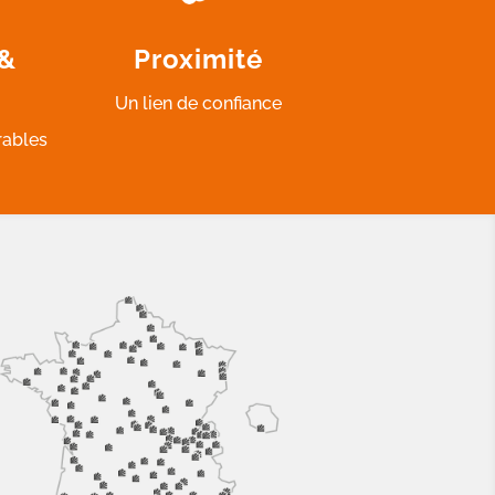
 &
Proximité
Un lien de confiance
rables