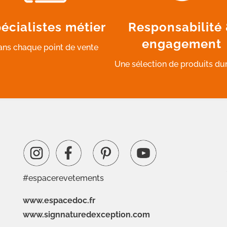
écialistes métier
Responsabilité
engagement
ans chaque point de vente
Une sélection de produits du
#espacerevetements
www.espacedoc.fr
www.signnaturedexception.com