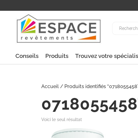
Recherche
de
produits
Conseils
Produits
Trouvez votre spéciali
Accueil
/ Produits identifiés “071805545
071805545
Voici le seul résultat