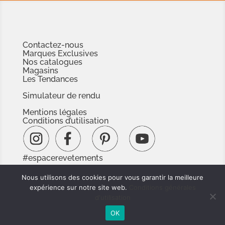
Contactez-nous
Marques Exclusives
Nos catalogues
Magasins
Les Tendances
Simulateur de rendu
Mentions légales
Conditions d’utilisation
#espacerevetements
www.espacedoc.fr
Nous utilisons des cookies pour vous garantir la meilleure
www.signnaturedexception.com
expérience sur notre site web.
Conditions générales
d'utilisation
OK