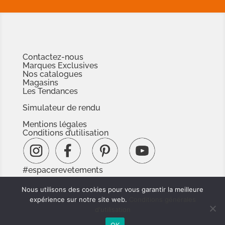
Contactez-nous
Marques Exclusives
Nos catalogues
Magasins
Les Tendances
Simulateur de rendu
Mentions légales
Conditions d’utilisation
#espacerevetements
www.espacedoc.fr
Nous utilisons des cookies pour vous garantir la meilleure
www.signnaturedexception.com
expérience sur notre site web.
Conditions générales
d'utilisation
OK