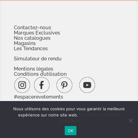
Contactez-nous
Marques Exclusives
Nos catalogues
Magasins
Les Tendances
Simulateur de rendu
Mentions légales
Conditions d’utilisation
#espacerevetements
www.espacedoc.fr
Nous utilisons des cookies pour vous garantir la meilleure
www.signnaturedexception.com
expérience sur notre site web.
Conditions générales
d'utilisation
OK