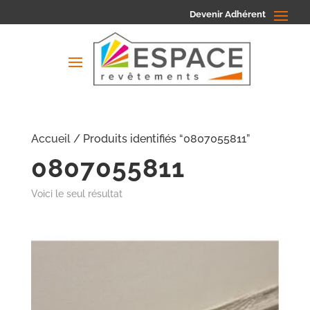
Devenir Adhérent
Accueil
/ Produits identifiés “0807055811”
0807055811
Voici le seul résultat