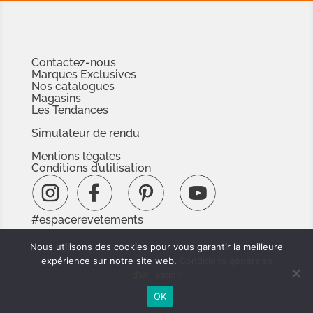
Contactez-nous
Marques Exclusives
Nos catalogues
Magasins
Les Tendances
Simulateur de rendu
Mentions légales
Conditions d’utilisation
#espacerevetements
www.espacedoc.fr
Nous utilisons des cookies pour vous garantir la meilleure
www.signnaturedexception.com
expérience sur notre site web.
Conditions générales
d'utilisation
OK