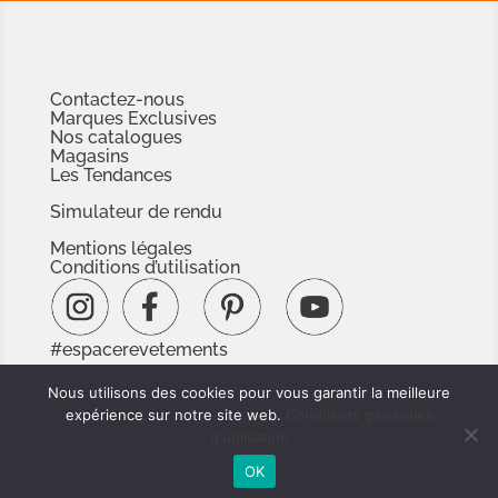
Contactez-nous
Marques Exclusives
Nos catalogues
Magasins
Les Tendances
Simulateur de rendu
Mentions légales
Conditions d’utilisation
#espacerevetements
www.espacedoc.fr
Nous utilisons des cookies pour vous garantir la meilleure
www.signnaturedexception.com
expérience sur notre site web.
Conditions générales
d'utilisation
OK