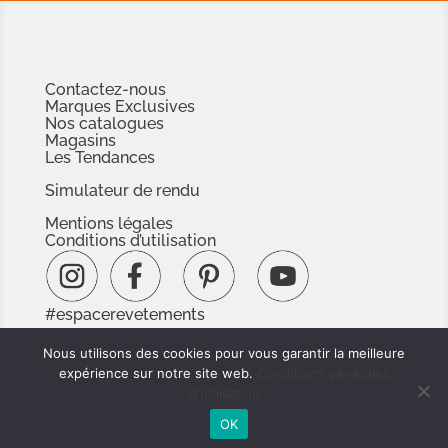
Contactez-nous
Marques Exclusives
Nos catalogues
Magasins
Les Tendances
Simulateur de rendu
Mentions légales
Conditions d’utilisation
#espacerevetements
www.espacedoc.fr
Nous utilisons des cookies pour vous garantir la meilleure
www.signnaturedexception.com
expérience sur notre site web.
Conditions générales
d'utilisation
OK