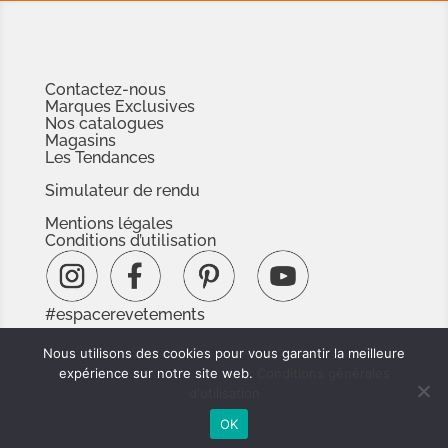
Contactez-nous
Marques Exclusives
Nos catalogues
Magasins
Les Tendances
Simulateur de rendu
Mentions légales
Conditions d’utilisation
#espacerevetements
www.espacedoc.fr
Nous utilisons des cookies pour vous garantir la meilleure
www.signnaturedexception.com
expérience sur notre site web.
Conditions générales
d'utilisation
OK