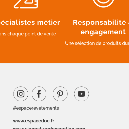
écialistes métier
Responsabilité
engagement
ans chaque point de vente
Une sélection de produits du
#espacerevetements
www.espacedoc.fr
www.signnaturedexception.com