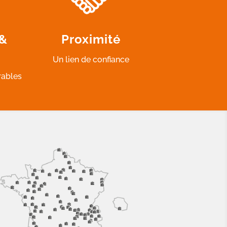
 &
Proximité
Un lien de confiance
rables