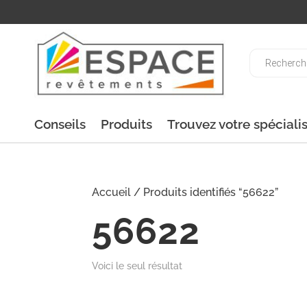
Recherche
de
produits
Conseils
Produits
Trouvez votre spéciali
Accueil
/ Produits identifiés “56622”
56622
Voici le seul résultat