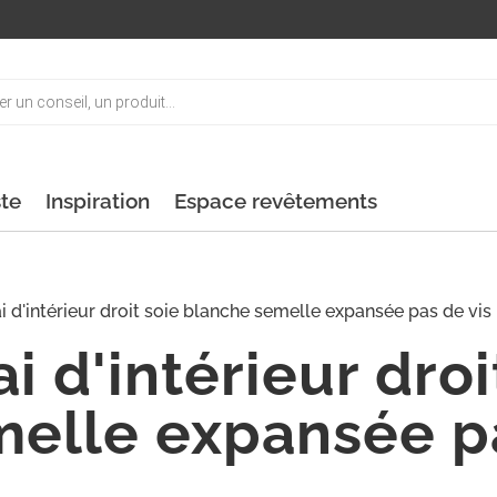
ste
Inspiration
Espace revêtements
i d'intérieur droit soie blanche semelle expansée pas de vis 
i d'intérieur droi
elle expansée pa