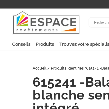
Recherche
de
produits
Conseils
Produits
Trouvez votre spéciali
Accueil
/ Produits identifiés “615241 -Bala
615241 -Bala
blanche sem
intégré