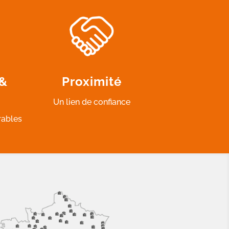
 &
Proximité
Un lien de confiance
rables