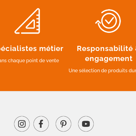
écialistes métier
Responsabilité
engagement
ans chaque point de vente
Une sélection de produits du