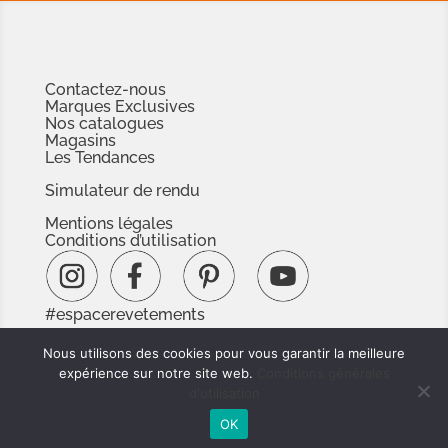
Contactez-nous
Marques Exclusives
Nos catalogues
Magasins
Les Tendances
Simulateur de rendu
Mentions légales
Conditions d’utilisation
#espacerevetements
www.espacedoc.fr
Nous utilisons des cookies pour vous garantir la meilleure
www.signnaturedexception.com
expérience sur notre site web.
Conditions générales
d'utilisation
OK