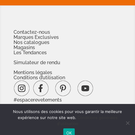
Contactez-nous
Marques Exclusives
Nos catalogues
Magasins
Les Tendances
Simulateur de rendu
Mentions légales
Conditions d’utilisation
#espacerevetements
www.espacedoc.fr
Nous utilisons des cookies pour vous garantir la meilleure
www.signnaturedexception.com
expérience sur notre site web.
Conditions générales
d'utilisation
OK