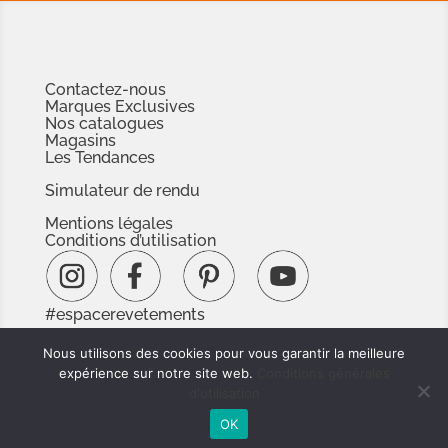
Contactez-nous
Marques Exclusives
Nos catalogues
Magasins
Les Tendances
Simulateur de rendu
Mentions légales
Conditions d’utilisation
#espacerevetements
www.espacedoc.fr
Nous utilisons des cookies pour vous garantir la meilleure
www.signnaturedexception.com
expérience sur notre site web.
Conditions générales
d'utilisation
OK