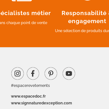
écialistes métier
Responsabilité
engagement
ans chaque point de vente
Une sélection de produits du
#espacerevetements
www.espacedoc.fr
www.signnaturedexception.com