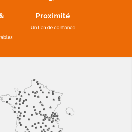
 &
Proximité
Un lien de confiance
rables