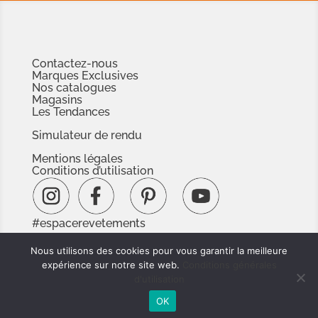
Contactez-nous
Marques Exclusives
Nos catalogues
Magasins
Les Tendances
Simulateur de rendu
Mentions légales
Conditions d’utilisation
#espacerevetements
www.espacedoc.fr
Nous utilisons des cookies pour vous garantir la meilleure
www.signnaturedexception.com
expérience sur notre site web.
Conditions générales
d'utilisation
OK