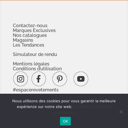
Contactez-nous
Marques Exclusives
Nos catalogues
Magasins
Les Tendances
Simulateur de rendu
Mentions légales
Conditions d’utilisation
#espacerevetements
www.espacedoc.fr
Nous utilisons des cookies pour vous garantir la meilleure
www.signnaturedexception.com
expérience sur notre site web.
Conditions générales
d'utilisation
OK