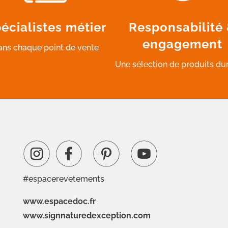
écialistes métier
Responsabilité
engagement
ans chaque point de vente
Une sélection de produits du
#espacerevetements
www.espacedoc.fr
www.signnaturedexception.com