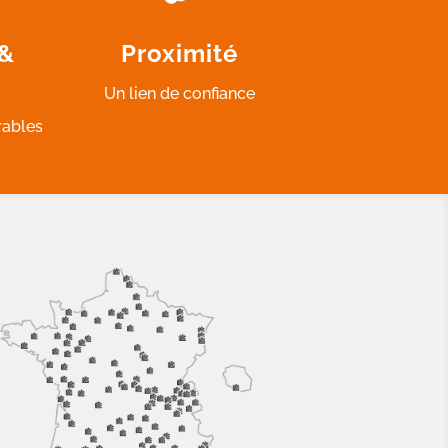
 &
Proximité
Un lien de confiance
rables