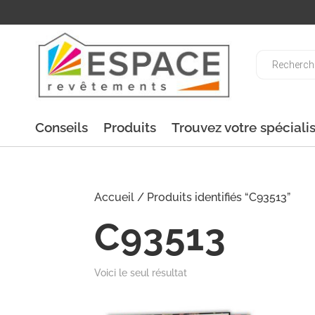
Recherche
de
produits
Conseils
Produits
Trouvez votre spéciali
Accueil
/ Produits identifiés “C93513”
C93513
Voici le seul résultat