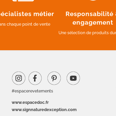
écialistes métier
Responsabilité
engagement
ans chaque point de vente
Une sélection de produits du
#espacerevetements
www.espacedoc.fr
www.signnaturedexception.com