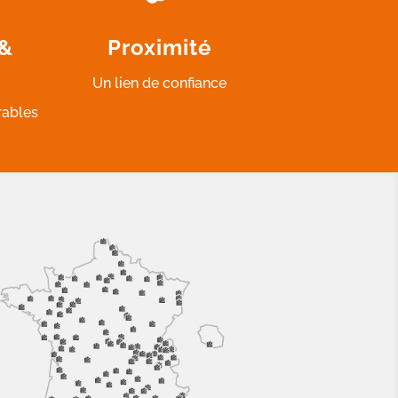
 &
Proximité
Un lien de confiance
rables