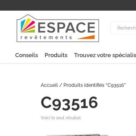
Recherche
de
produits
Conseils
Produits
Trouvez votre spéciali
Accueil
/ Produits identifiés “C93516”
C93516
Voici le seul résultat