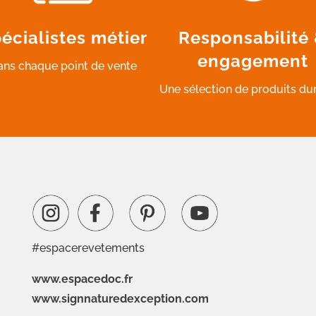
écialistes métier
Responsabilité
engagement
ans chaque point de vente
Une sélection de produits du
#espacerevetements
www.espacedoc.fr
www.signnaturedexception.com