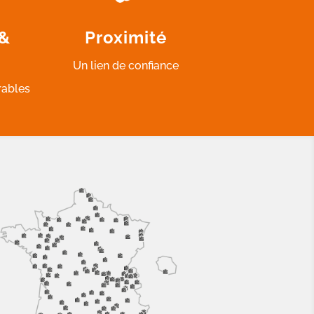
 &
Proximité
Un lien de confiance
rables