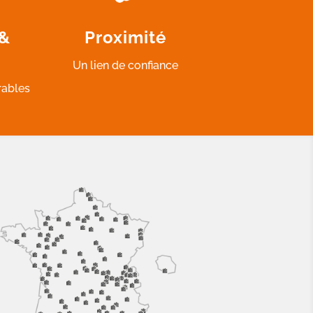
 &
Proximité
Un lien de confiance
rables