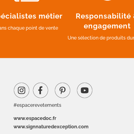
écialistes métier
Responsabilité
engagement
ans chaque point de vente
Une sélection de produits du
#espacerevetements
www.espacedoc.fr
www.signnaturedexception.com