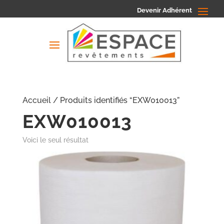
Devenir Adhérent
Accueil
/ Produits identifiés “EXW010013”
EXW010013
Voici le seul résultat