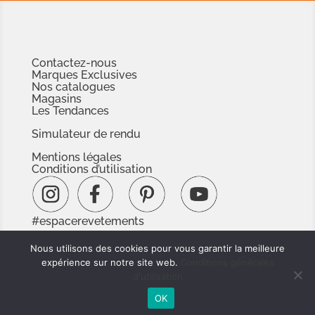
Contactez-nous
Marques Exclusives
Nos catalogues
Magasins
Les Tendances
Simulateur de rendu
Mentions légales
Conditions d’utilisation
#espacerevetements
www.espacedoc.fr
Nous utilisons des cookies pour vous garantir la meilleure
www.signnaturedexception.com
expérience sur notre site web.
Conditions générales
d'utilisation
OK