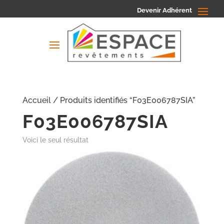
Devenir Adhérent
Accueil
/ Produits identifiés “F03E006787SIA”
F03E006787SIA
Voici le seul résultat