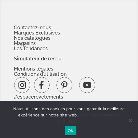
Contactez-nous
Marques Exclusives
Nos catalogues
Magasins
Les Tendances
Simulateur de rendu
Mentions légales
Conditions d’utilisation
#espacerevetements
www.espacedoc.fr
Nous utilisons des cookies pour vous garantir la meilleure
www.signnaturedexception.com
expérience sur notre site web.
Conditions générales
d'utilisation
OK