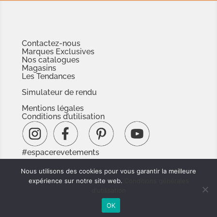
Contactez-nous
Marques Exclusives
Nos catalogues
Magasins
Les Tendances
Simulateur de rendu
Mentions légales
Conditions d’utilisation
#espacerevetements
www.espacedoc.fr
Nous utilisons des cookies pour vous garantir la meilleure
www.signnaturedexception.com
expérience sur notre site web.
Conditions générales
d'utilisation
OK