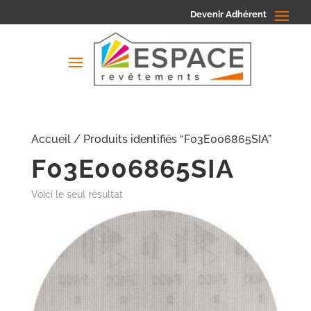
Devenir Adhérent
Accueil
/ Produits identifiés “F03E006865SIA”
F03E006865SIA
Voici le seul résultat