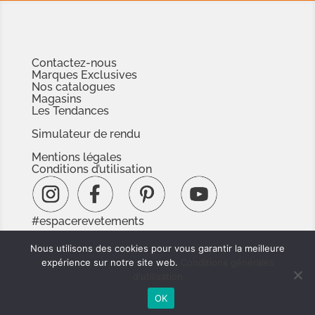
Contactez-nous
Marques Exclusives
Nos catalogues
Magasins
Les Tendances
Simulateur de rendu
Mentions légales
Conditions d’utilisation
#espacerevetements
www.espacedoc.fr
Nous utilisons des cookies pour vous garantir la meilleure
www.signnaturedexception.com
expérience sur notre site web.
Conditions générales
d'utilisation
OK