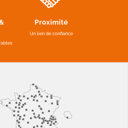
 &
Proximité
Un lien de confiance
rables