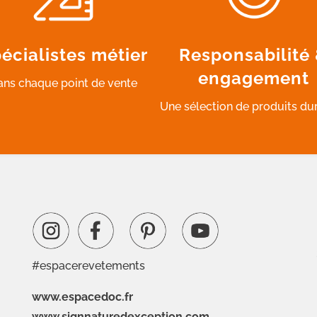
écialistes métier
Responsabilité
engagement
ans chaque point de vente
Une sélection de produits du
#espacerevetements
www.espacedoc.fr
www.signnaturedexception.com