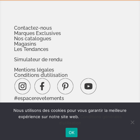
Contactez-nous
Marques Exclusives
Nos catalogues
Magasins
Les Tendances
Simulateur de rendu
Mentions légales
Conditions d’utilisation
#espacerevetements
www.espacedoc.fr
Nous utilisons des cookies pour vous garantir la meilleure
www.signnaturedexception.com
expérience sur notre site web.
Conditions générales
d'utilisation
OK