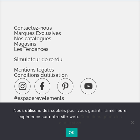
Contactez-nous
Marques Exclusives
Nos catalogues
Magasins
Les Tendances
Simulateur de rendu
Mentions légales
Conditions d’utilisation
#espacerevetements
www.espacedoc.fr
Nous utilisons des cookies pour vous garantir la meilleure
www.signnaturedexception.com
expérience sur notre site web.
Conditions générales
d'utilisation
OK