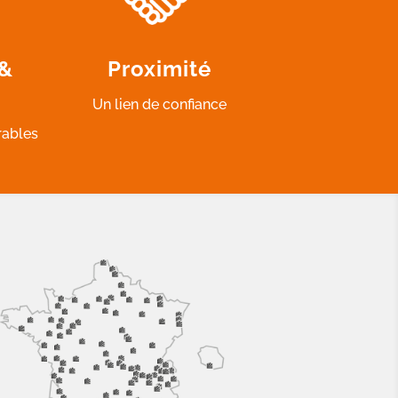
 &
Proximité
Un lien de confiance
rables