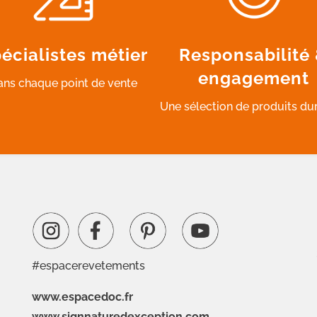
écialistes métier
Responsabilité
engagement
ans chaque point de vente
Une sélection de produits du
#espacerevetements
www.espacedoc.fr
www.signnaturedexception.com